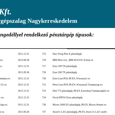
Kft.
rgépszalag Nagykereskedelem
ngedéllyel rendelkező pénztárgép típusok:
2011.12.31
725
Fasy Wing Plus-E pénztárgép
 sw.
2013.06.30
726
IBM 48xx-xxx , IBM 4610 EN, Eshop sw
sw.
2011.12.31
727
Euro 100 TX pénztárgép
2011.09.30
728
Euro 200 TX pénztárgép
zemany.sw.
2011.12.31
730
Euro-Line POS, P8 EN, Wincassa1 sw
 32 sw.
2012.12.31
731
Petro-Line POS, P8 EN, Wincassa2 Üzemanyag sw.
2012.12.31
733
Dell 775 pénztárgép, P8 EN, Euroshop Üzemanyagkút sw
s sw.
2011.12.31
734
Fiscal HP2S1 Euro pénztárgép
ógy.sw.
2011.12.31
736
Micros 3000 EU pénztárgép, P8 EN, Micros éttermi sw
e sw.
2012.06.30
737
Store21-LAU pénztárgép, P8 EN, Store-21-LAU szoftv.