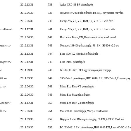
2012.12.31
738
Aclas CRD-88 BF pénztárgép
2012.06.30
739
Jegymester 2008 pénztárgép, P8 EN, Jegymester Jegyért.
2012.06.30
740
Flexys V.5,V.6, V.7 , IBM,EN, VEC 5.0 win étte
szoftverrel
2011.12.31
741
Flexys V.5,V.6, V.7 , IBM,EN, VEC 5.0 linux étte
2012.06.30
742
Hostware Bbox, EN, Hostware éttermi szoftverrel
emany. sw
2012.12.31
743
Teampos ISS400 pénztárgép, P8, EN, ISS400 v2.0 sw
2011.12.31
744
Euro-500 TX Handy/S pénztárgép
re@ret.sw
2012.12.31
745
Euro-2100 pénztárgép
sw
2011.09.30
746
Wisdor CR-681 BF hagyományos pénztárgép
’07 sw
2011.09.30
747
SRS-Petrol pénztárgép, IBM 4610, EN, SRS-Petrol, Üzemanyag 
z. sw
2012.06.30
748
Micra Eco Plus-V3 pénztárgép
2012.06.30
749
Micra Eco Max pénztárgép
 Autom sw
2011.12.31
750
Micra Eco Prof-V3 pénztárgép
Üz. sw
2012.06.30
751
Molsoft AC pénztárgép, Wacp-2 szoftverrel
2011.09.30
752
Digipos Retail Blade pénztárgép, P8 EN, ACT’O Cash sw
2011.09.30
753
PC IBM 4610 EN pénztárgép, IBM 4610 EN, Lauc+C-PC v1.0 