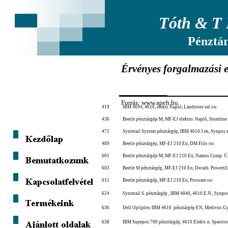
Tóth & T 
Pénztá
Érvényes forgalmazási e
Forrás: www.apeh.hu
419
IBM 4694, 4610, elektr. Napló, Laudstore sal sw.
436
Beetle pénztárgép/M, MF-EJ elektro. Napló, Storeline
472
Synretail System pénztárgép, IBM 4610 J.en, Synpos 
489
Beetle pénztárgép, MF-EJ 210 En, DM Filis sw.
601
Beetle pénztárgép/M, MF-EJ 210 En, Namos Comp. Ü
603
Beetle M pénztárgép, MF-EJ 210 En, Decath. Powertill
615
Beetle pénztárgép, MF-EJ 210 En, Posware sw.
624
Synretail S. pénztárgép , IBM 4840, 4610 E.N., Synpo
636
Dell Optiplex-IBM 4610 pénztárgép EN, Medivus Gy
638
IBM Supepos 700 pénztárgép, 4610 Elektr. n. Sparstor