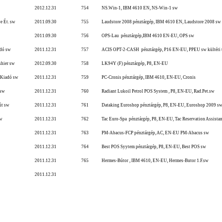
2012.12.31
754
NS.Win-1, IBM 4610 EN, NS-Win-1 sw
e Ét. sw
2011.09.30
755
Laudstore 2008 pénztárgép, IBM 4610 EN, Laudstore 2008 sw
2011.09.30
756
OPS-Lau pénztárgép,IBM 4610 EN-EU, OPS sw
adó sw
2011.12.31
757
ACIS OPT-2-CASH pénztárgép, P16 EN-EU, PPEU sw kültéri 
shier sw
2012.09.30
758
LK94Y (F) pénztárgép, P8, EN-EU
Kiadó sw
2011.12.31
759
PC-Cronis pénztárgép, IBM 4610, EN-EU, Cronis
 sw
2011.12.31
760
Radiant Lukoil Petrol POS System , P8, EN-EU, Rad.Pet.sw
út sw
2011.12.31
761
Dataking Euroshop pénztárgép, P8, EN-EU, Euroshop 2009 s
sw
2011.12.31
762
Tac Euro-Spa pénztárgép, P8, EN-EU, Tac Reservation Assista
2011.12.31
763
PM-Abacus-FCP pénztárgép, AC, EN-EU PM-Abacus sw
2011.12.31
764
Best POS Syytem pénztárgép, P8, EN-EU, Best POS sw
2011.12.31
765
Hermes-Bútor , IBM 4610, EN-EU, Hermes-Butor 1.F.sw
2011.12.31