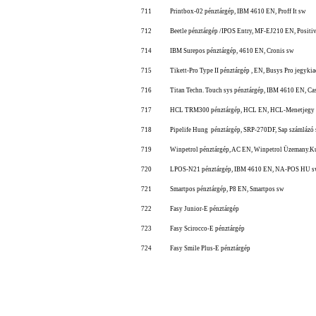
711
Printbox-02 pénztárgép, IBM 4610 EN, Proff It sw
712
Beetle pénztárgép /IPOS Entry, MF-EJ210 EN, Positiv
714
IBM Surepos pénztárgép, 4610 EN, Cronis sw
715
Tikett-Pro Type II pénztárgép , EN, Busys Pro jegyki
716
Titan Techn. Touch sys pénztárgép, IBM 4610 EN, Ca
717
HCL TRM300 pénztárgép, HCL EN, HCL-Menetjegy 
718
Pipelife Hung pénztárgép, SRP-270DF, Sap számlázó
719
Winpetrol pénztárgép, AC EN, Winpetrol Üzemany.K
720
LPOS-N21 pénztárgép, IBM 4610 EN, NA-POS HU 
721
Smartpos pénztárgép, P8 EN, Smartpos sw
722
Fasy Junior-E pénztárgép
723
Fasy Scirocco-E pénztárgép
724
Fasy Smile Plus-E pénztárgép