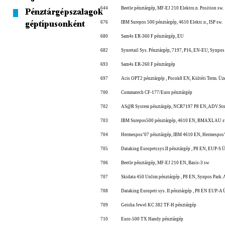
644
Beetle pénztárgép, MF-EJ 210 Elektro.n. Position sw.
676
IBM Surepos 500 pénztárgép, 4610 Elektr. n., ISP sw.
680
Sam4s ER-360 F pénztárgép, EU
682
Synretail Sys. Pénztárgép, 7197, P16, EN-EU, Synpos 
693
Sam4s ER-260 F pénztárgép
697
Acis OPT2 pénztárgép , Pocok8 EN, Kültéri Term. Üz
700
Commatech CF-177/Euro pénztárgép
702
AS@R System pénztárgép, NCR7197 P8 EN, ADV.Sto
703
IBM Surepos500 pénztárgép, 4610 EN, BMAXLAU 
704
Hermespos’07 pénztárgép, IBM 4610 EN, Hermespos
705
Dataking Europetr.sys.II pénztárgép , P8 EN, EUP-S Ü
706
Beetle pénztárgép, MF-EJ 210 EN, Basis-3 sw
707
Skidata 450 Unlim pénztárgép , P8 EN, Synpos Park.
708
Dataking Europetr sys. II pénztárgép , P8 EN EUP-A 
709
Geisha Jewel KC 382 TF-H pénztárgép
710
Euro-500 TX Handy pénztárgép