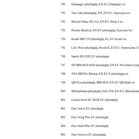
790
Datamagic pénztárgép, EN-EU, Datamigic sw.
791
Van Graft pénztárgép, P16, EN-EU, Opossjava sw
792
Molsoft Wacp-3EJ, Alt, EN-EU, Wacp-3 sw
793
Posifex-Blackcat, EN-EU pénztárgép, Eurocash Sw.
794
Incash SRP-270 pénztárgép, AC, EU Incash sw.
795
LAU-Pool pénztárgép, Pocok16, EN-EU Serenissima 1.0
796
Sam4s ER-320F, EU pénztárgép
797
ND IBM 4610-KD3 pénztárgép, EN-EU Novodata Gyógyí
798
JIVA SRP350, Blackat, EN-EU E-pénztárgép sw.
799
QB-Win pénztárgép, IBM 4610, EN-EU QB-Hami sw.
800
Mikropharma pénztárgép, Dell, P16, EN-EU, Mikropharm
801
Geisha Jewel KC 382B, EU pénztárgép
802
Fasy Junior EU pénztárgép
803
Fasy Wing Plus EU pénztárgép
804
Fasy Smile Plus EU pénztárgép
805
Fasy Scirocco EU pénztárgép