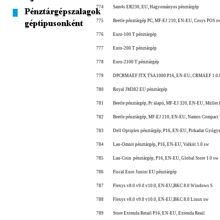
774
Sam4s ER230, EU, Hagyományos pénztárgép
775
Beetle pénztárgép PC, MF-EJ 210, EN-EU, Cosys POS s
776
Euro-100 T pénztárgép
777
Euro-200 T pénztárgép
778
Euro-2100 T pénztárgép
779
DPCRMAEF ITX TSA1000 P16, EN-EU, CRMAEF 1.0.
780
Royal JM382 EU pénztárgép
781
Beetle pénztárgép, Pc alapú, MF-EJ 320, EN-EU, Müller
782
Beetle pénztárgép, MF-EJ 210, EN-EU, Namos Compact
783
Dell Optiplex pénztárgép, P16, EN-EU, Pirkadat Gyógys
784
Lau-Omnit pénztárgép, P16, EN-EU, Valkür 1.0 sw
785
Lau-Coin pénztárgép, P16, EN-EU, Global Store 1.0 sw
786
Fiscal Euro Junior EU pénztárgép
787
Flexys v8.0 v9.0 v10.0, EN-EU,BKC 8.0 Windows S
788
Flexys v8.0 v9.0 v10.0, EN-EU,BKC 8.0 Linux sw
789
Store Extenda Retail P16, EN-EU, Extenda Reail