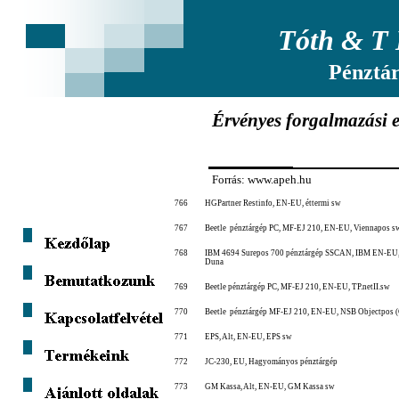
Tóth & T 
Pénztá
Érvényes forgalmazási e
Forrás: www.apeh.hu
766
HGPartner Restinfo, EN-EU, éttermi sw
767
Beetle pénztárgép PC, MF-EJ 210, EN-EU, Viennapos s
768
IBM 4694 Surepos 700 pénztárgép SSCAN, IBM EN-EU,
Duna
769
Beetle pénztárgép PC, MF-EJ 210, EN-EU, TP.netII.sw
770
Beetle pénztárgép MF-EJ 210, EN-EU, NSB Objectpos 
771
EPS, Alt, EN-EU, EPS sw
772
JC-230, EU, Hagyományos pénztárgép
773
GM Kassa, Alt, EN-EU, GM Kassa sw