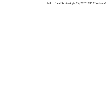
806
Lau-Nike pénztárgép, P16, EN-EU NSB 6.2 szoftverrel