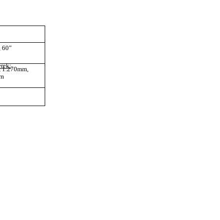
, 60”
rek:
 1.270mm,
mm