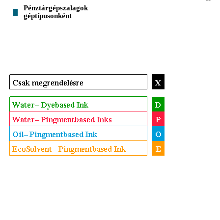
Pénztárgépszalagok
géptípusonként