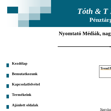
Tóth & T 
Pénztár
Nyomtató Médiák, na
Kezdőlap
Trend 
Bemutatkozunk
Kapcsolatfelvétel
Termékeink
Ajánlott oldalak
Nagyfor