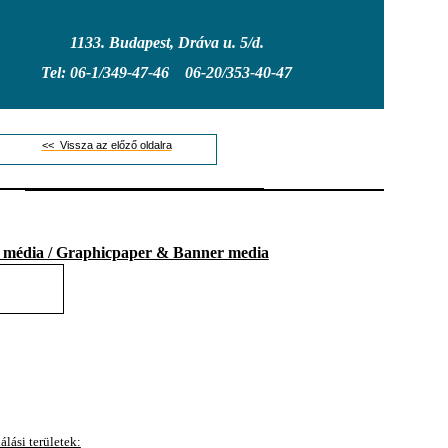
1133. Budapest, Dráva u. 5/d.
Tel: 06-1/349-47-46 06-20/353-40-47
<< Vissza az előző oldalra
ú média / Graphicpaper & Banner media
P
álási területek: