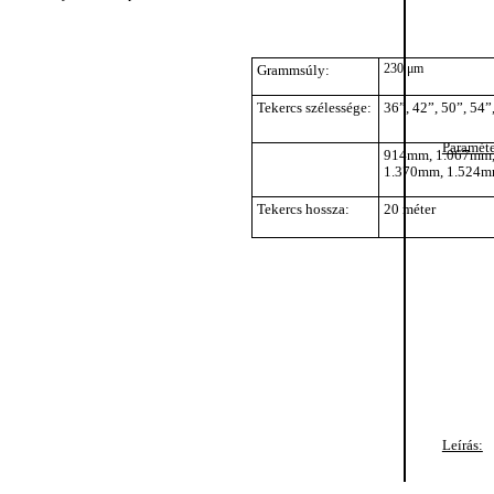
230
μm
Grammsúly:
Tekercs szélessége:
36”, 42”, 50”, 54”
Paraméte
914mm, 1.067mm,
1.370mm, 1.524
Tekercs hossza:
20 méter
Leírás: