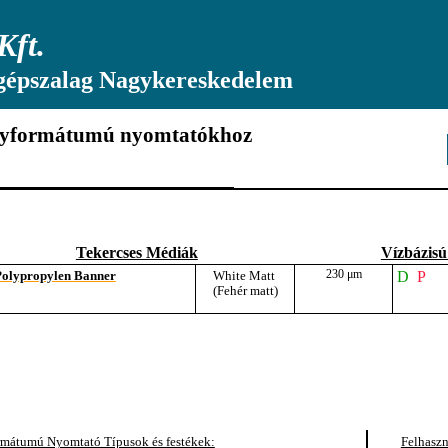
Kft.
gépszalag Nagykereskedelem
gyformátumú nyomtatókhoz
Tekercses Médiák
Vízbázis
230
μm
Polypropylen Banner
White Matt
D
(Fehér matt)
mátumú Nyomtató Típusok és festékek:
Felhaszn