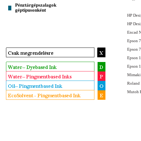
Pénztárgépszalagok
géptípusonként
HP Desi
HP Desi
Encad N
Epson 7
Epson 7
Epson 1
Epson 1
Mimaki 
Roland 
Mutoh R