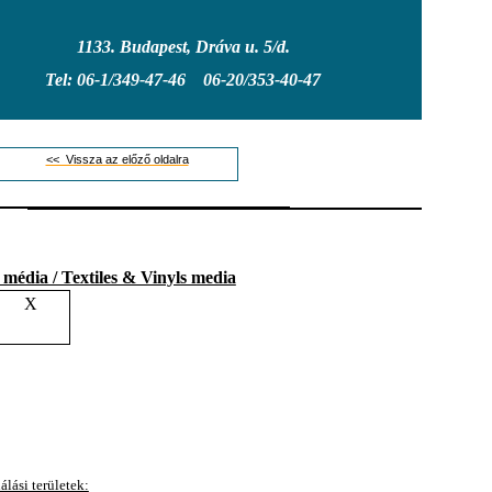
1133. Budapest, Dráva u. 5/d.
Tel: 06-1/349-47-46 06-20/353-40-47
<< Vissza az előző oldalra
 média / Textiles & Vinyls media
P
X
álási területek: