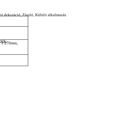
ri dekoráció, Zászló, Kültéri alkalmazás.
rek:
 1.270mm,