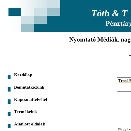
Tóth & T 
Pénztár
Nyomtató Médiák, na
Kezdőlap
Trend 
Bemutatkozunk
Kapcsolatfelvétel
Termékeink
Ajánlott oldalak
Nagyfor