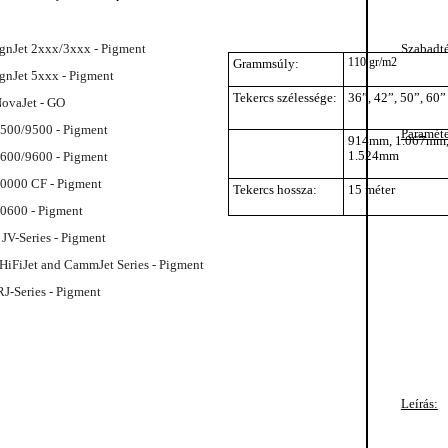
gnJet 2xxx/3xxx - Pigment
Szabadté
110 gr/m2
Grammsúly:
gnJet 5xxx - Pigment
Tekercs szélessége:
36”, 42”, 50”, 60”
ovaJet - GO
500/9500 - Pigment
Paraméte
914mm, 1.067mm,
1.524mm
600/9600 - Pigment
0000 CF - Pigment
Tekercs hossza:
15 méter
0600 - Pigment
JV-Series - Pigment
HiFiJet and CammJet Series - Pigment
J-Series - Pigment
Leírás: