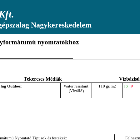
Kft.
gépszalag Nagykereskedelem
gyformátumú nyomtatókhoz
Tekercses Médiák
Vízbázisú
Flag Outdoor
Water resistant
110 gr/m2
D
(Vízálló)
mátumú Nyomtató Típusok és festékek:
Felhaszn