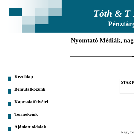
Tóth & T 
Pénztár
Nyomtató Médiák, na
Kezdőlap
STAR Ph
Bemutatkozunk
Kapcsolatfelvétel
Termékeink
Ajánlott oldalak
Nagyfo