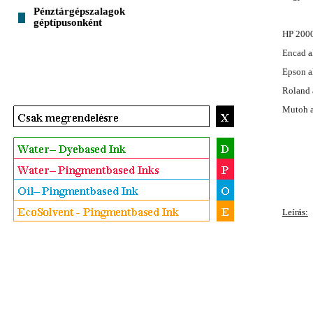
Pénztárgépszalagok
géptípusonként
HP 2000
Encad a
Epson a
Roland 
Mutoh a
Leírás: