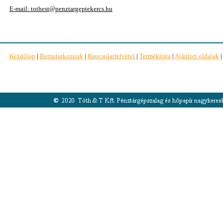
E-mail: tothest@penztargeptekercs.hu
Kezdőlap
|
Bemutatkozunk
|
Kapcsolatfelvétel
|
Terméklista
|
Ajánlott oldalak