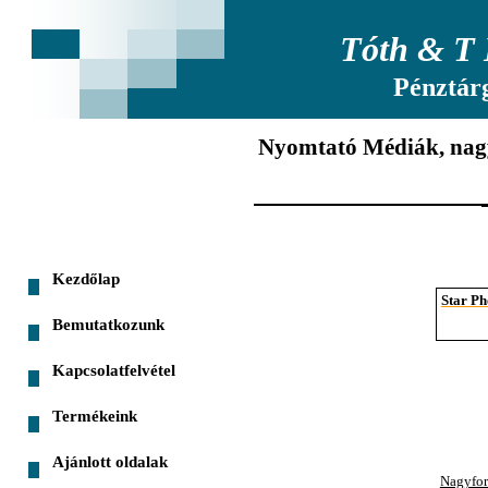
Tóth & T 
Pénztár
Nyomtató Médiák, na
Kezdőlap
Star Ph
Bemutatkozunk
Kapcsolatfelvétel
Termékeink
Ajánlott oldalak
Nagyfor