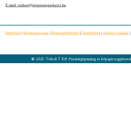
E-mail: tothest@penztargeptekercs.hu
Kezdőlap
|
Bemutatkozunk
|
Kapcsolatfelvétel
|
Terméklista
|
Ajánlott oldalak