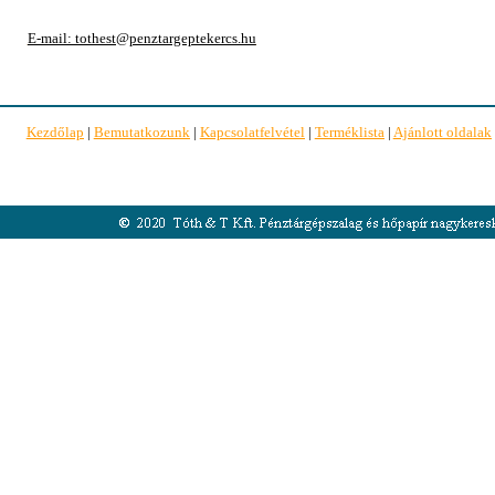
E-mail: tothest@penztargeptekercs.hu
Kezdőlap
|
Bemutatkozunk
|
Kapcsolatfelvétel
|
Terméklista
|
Ajánlott oldalak