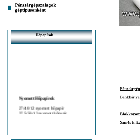
Pénztárgépszalagok
géptípusonként
Hőpapírok
Pénztárgép 
Nyomott Hőpapírok
Bankkártya 
27/40/12 nyomott hőpapír
27,5/50/12 nyomott hőpapír
Blokknyomt
28/40/12 nyomott hőpapír
Sam4s Elli
28/50/12 nyomott hőpapír
33+24/50/12 nyomott hőpapír