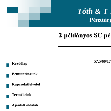
Tóth & T 
Pénztár
57,5/60/1
Kezdőlap
Bemutatkozunk
Kapcsolatfelvétel
Termékeink
Ajánlott oldalak