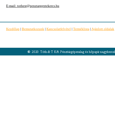
E-mail: tothest@penztargeptekercs.hu
Kezdőlap
|
Bemutatkozunk
|
Kapcsolatfelvétel
|
Terméklista
|
Ajánlott oldalak