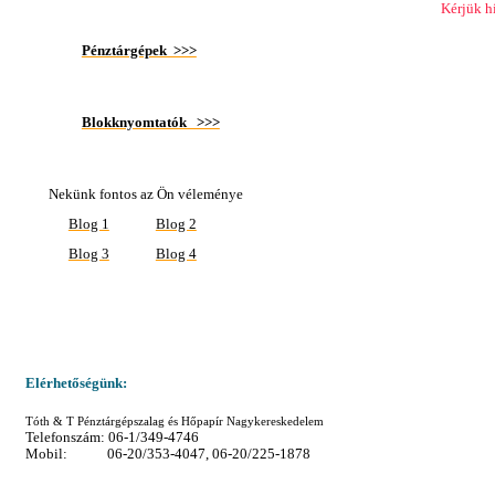
44/60/12 SC pénztárgépszalag
Kérjük h
44/70/12 SC pénztárgépszalag
Pénztárgépek >>>
57,5/50/12 SC pénztárgépszalag
57,5/60/12 SC pénztárgépszalag
57,5/60/17 SC pénztárgépszalag
57,5/80/12 SC pénztárgépszalag
Blokknyomtatók >>>
70/60/12 SC pénztárgépszalag
75/70/12 SC pénztárgépszalag
Nekünk fontos az Ön véleménye
Blog 1
Blog 2
Blog 3
Blog 4
Elérhetőségünk:
Tóth & T Pénztárgépszalag és Hőpapír Nagykereskedelem
Telefonszám: 06-1/349-4746
Mobil: 06-20/353-4047, 06-20/225-1878